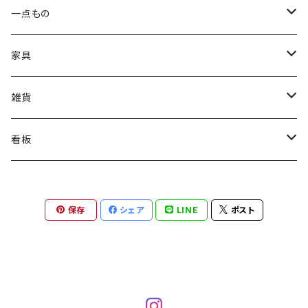
スタンダード
一点もの
卓上オブジェ
家具
壁掛けオブジェ
スツール
雑貨
テーブル
お香立て
看板
ペン立て
OPEN-CLOSE
保存
シェア
LINE
ポスト
テープカッター
WELCOME
一輪挿し
A型看板
木まぐれ
卓上看板