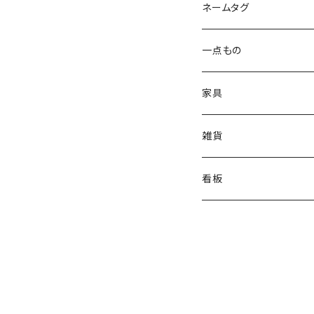
ネームタグ
スタンダード
一点もの
卓上オブジェ
家具
壁掛けオブジェ
スツール
雑貨
テーブル
お香立て
看板
ペン立て
OPEN-CLOSE
テープカッター
WELCOME
一輪挿し
A型看板