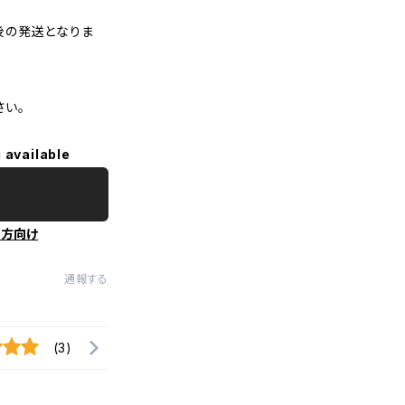
後の発送となりま
さい。
 available
の方向け
通報する
(3)