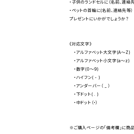
・子供のランドセルに（名前、連絡
・ペットの首輪に(名前、連絡先等）
プレゼントにいかがでしょうか？
《対応文字》
・アルファベット大文字(A～Z)
・アルファベット小文字(a～z)
・数字(0～9)
・ハイフン( - )
・アンダーバー（ _ ）
・下ドット( . )
・中ドット（・）
※ご購入ページの「備考欄」に商