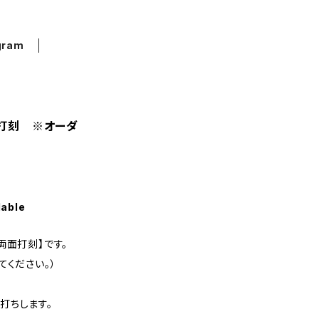
gram
打刻 ※オーダ
lable
両面打刻】です。
てください。）
打ちします。