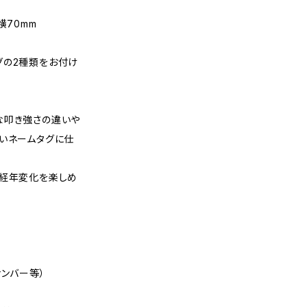
横70mm
グの2種類をお付け
な叩き強さの違いや
無いネームタグに仕
る経年変化を楽しめ
ナンバー等）