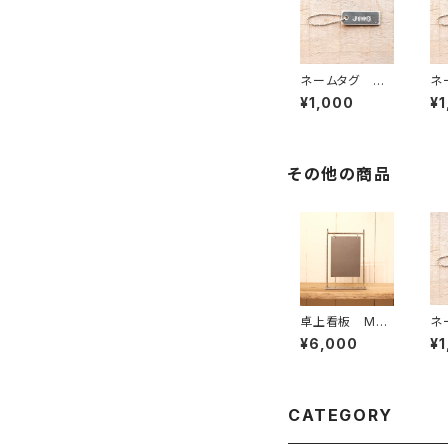
ネームタグ 中
ネ
サイズ ※オー
サ
¥1,000
¥1
ダー刻印（7文字
刻
まで）
刻
で
その他の商品
卓上看板 Mサ
ネ
イズ 縦長
サ
¥6,000
¥1
ダ
ま
CATEGORY