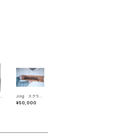
ン
Jing スクラッ
Ⅿ
プ文字 看板・
¥50,000
表札