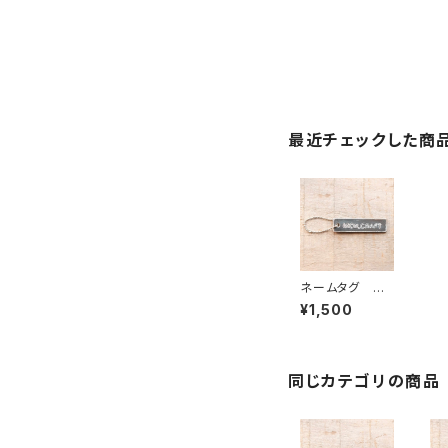
最近チェックした商
ネームタグ 大
サイズ 両面打
¥1,500
刻 ※オーダー
刻印（11文字ま
で）
同じカテゴリの商品