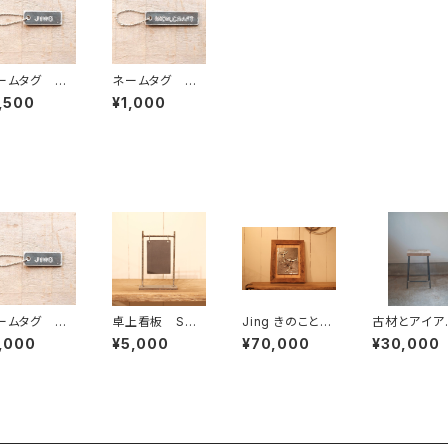
ームタグ 中
ネームタグ 大
イズ 両面打
サイズ ※オー
,500
¥1,000
 ※オーダー
ダー刻印（11文
印（7文字ま
字まで）
）
ームタグ 中
卓上看板 Sサ
Jing きのこと古
古材とアイア
イズ ※オー
イズ 縦長
材フレーム 稲毛
のスツール 
,000
¥5,000
¥70,000
¥30,000
ー刻印（7文字
幸子
で）