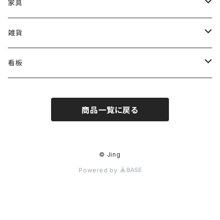
卓上オブジェ
家具
壁掛けオブジェ
スツール
雑貨
テーブル
お香立て
看板
ペン立て
OPEN-CLOSE
商品一覧に戻る
テープカッター
WELCOME
一輪挿し
A型看板
© Jing
Powered by
木まぐれ
卓上看板
キャンドルスタンド・燭台
表札スクラップ文字