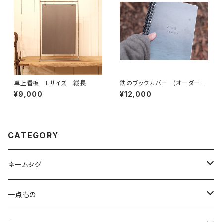
卓上看板 Lサイズ 縦長
鉄のブックカバー (オーダー刻
印)
¥9,000
¥12,000
CATEGORY
ネームタグ
スタンダード
一点もの