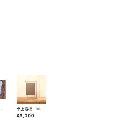
バ
卓上看板 Mサ
ー刻
イズ 縦長
¥6,000