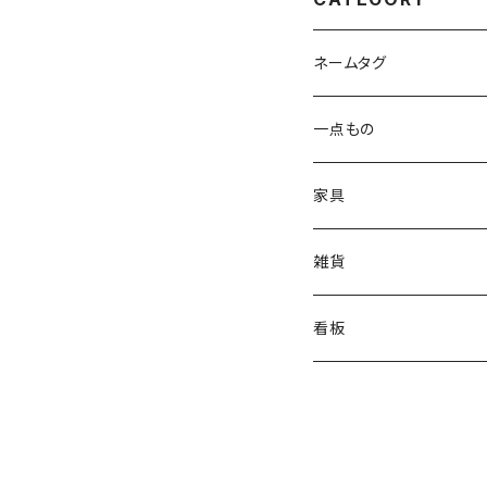
ネームタグ
スタンダード
一点もの
卓上オブジェ
家具
壁掛けオブジェ
スツール
雑貨
テーブル
お香立て
看板
ペン立て
OPEN-CLOSE
テープカッター
WELCOME