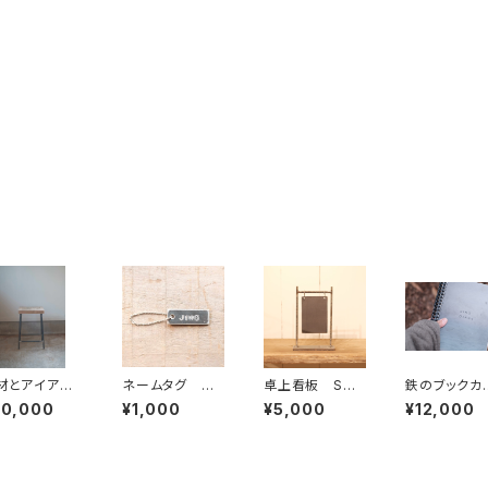
材とアイアン
ネームタグ 中
卓上看板 Sサ
鉄のブックカ
スツール Ⅿ
サイズ ※オー
イズ 縦長
ー (オーダ
30,000
¥1,000
¥5,000
¥12,000
ダー刻印（7文字
印)
まで）