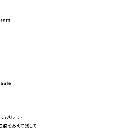
gram
S
lable
ております。
工痕をあえて残して